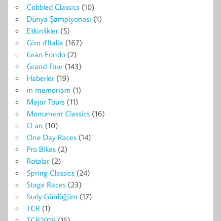
Cobbled Classics
(10)
Dünya Şampiyonası
(1)
Etkinlikler
(5)
Giro d'Italia
(167)
Gran Fondo
(2)
Grand Tour
(143)
Haberler
(19)
in memoriam
(1)
Major Tours
(11)
Monument Classics
(16)
O an
(10)
One Day Races
(14)
Pro Bikes
(2)
Rotalar
(2)
Spring Classics
(24)
Stage Races
(23)
Surly Günlüğüm
(17)
TCR
(1)
TCR2016
(15)