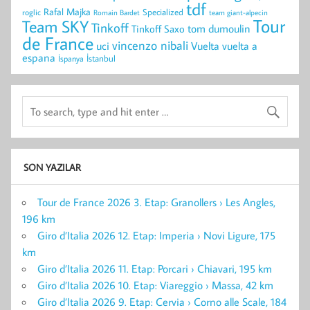
tdf
Rafal Majka
Specialized
roglic
Romain Bardet
team giant-alpecin
Tour
Team SKY
Tinkoff
Tinkoff Saxo
tom dumoulin
de France
vincenzo nibali
uci
vuelta a
Vuelta
espana
İstanbul
İspanya
SON YAZILAR
Tour de France 2026 3. Etap: Granollers › Les Angles,
196 km
Giro d’Italia 2026 12. Etap: Imperia › Novi Ligure, 175
km
Giro d’Italia 2026 11. Etap: Porcari › Chiavari, 195 km
Giro d’Italia 2026 10. Etap: Viareggio › Massa, 42 km
Giro d’Italia 2026 9. Etap: Cervia › Corno alle Scale, 184