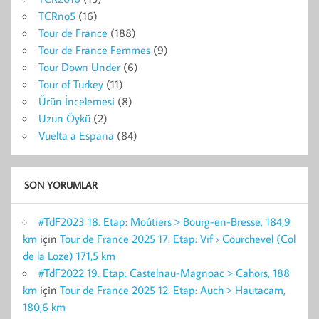
TCRno5
(16)
Tour de France
(188)
Tour de France Femmes
(9)
Tour Down Under
(6)
Tour of Turkey
(11)
Ürün İncelemesi
(8)
Uzun Öykü
(2)
Vuelta a Espana
(84)
SON YORUMLAR
#TdF2023 18. Etap: Moûtiers > Bourg-en-Bresse, 184,9
km
için
Tour de France 2025 17. Etap: Vif › Courchevel (Col
de la Loze) 171,5 km
#TdF2022 19. Etap: Castelnau-Magnoac > Cahors, 188
km
için
Tour de France 2025 12. Etap: Auch > Hautacam,
180,6 km