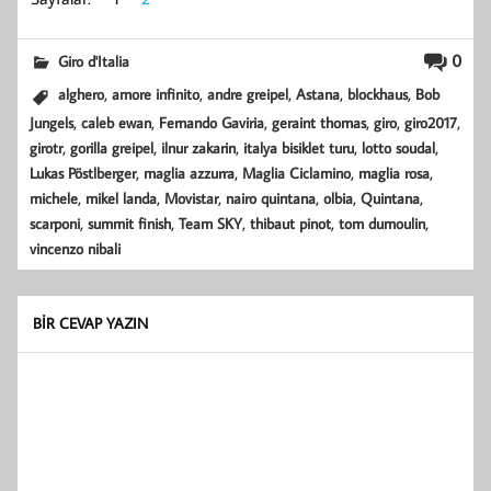
0
Giro d'Italia
,
,
,
,
,
alghero
amore infinito
andre greipel
Astana
blockhaus
Bob
,
,
,
,
,
,
Jungels
caleb ewan
Fernando Gaviria
geraint thomas
giro
giro2017
,
,
,
,
,
girotr
gorilla greipel
ilnur zakarin
italya bisiklet turu
lotto soudal
,
,
,
,
Lukas Pöstlberger
maglia azzurra
Maglia Ciclamino
maglia rosa
,
,
,
,
,
,
michele
mikel landa
Movistar
nairo quintana
olbia
Quintana
,
,
,
,
,
scarponi
summit finish
Team SKY
thibaut pinot
tom dumoulin
vincenzo nibali
BIR CEVAP YAZIN