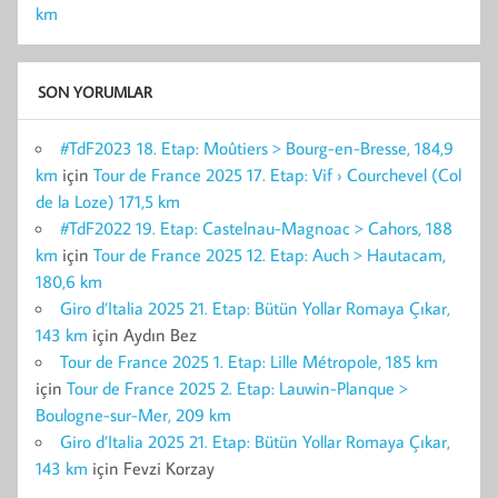
km
SON YORUMLAR
#TdF2023 18. Etap: Moûtiers > Bourg-en-Bresse, 184,9
km
için
Tour de France 2025 17. Etap: Vif › Courchevel (Col
de la Loze) 171,5 km
#TdF2022 19. Etap: Castelnau-Magnoac > Cahors, 188
km
için
Tour de France 2025 12. Etap: Auch > Hautacam,
180,6 km
Giro d’Italia 2025 21. Etap: Bütün Yollar Romaya Çıkar,
143 km
için
Aydın Bez
Tour de France 2025 1. Etap: Lille Métropole, 185 km
için
Tour de France 2025 2. Etap: Lauwin-Planque >
Boulogne-sur-Mer, 209 km
Giro d’Italia 2025 21. Etap: Bütün Yollar Romaya Çıkar,
143 km
için
Fevzi Korzay