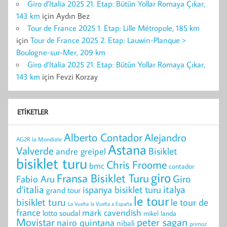
Giro d’Italia 2025 21. Etap: Bütün Yollar Romaya Çıkar,
143 km
için
Aydın Bez
Tour de France 2025 1. Etap: Lille Métropole, 185 km
için
Tour de France 2025 2. Etap: Lauwin-Planque >
Boulogne-sur-Mer, 209 km
Giro d’Italia 2025 21. Etap: Bütün Yollar Romaya Çıkar,
143 km
için
Fevzi Korzay
ETIKETLER
Alberto Contador
Alejandro
AG2R la Mondiale
Astana
Valverde
Bisiklet
andre greipel
bisiklet turu
Chris Froome
bmc
contador
giro
Fransa Bisiklet Turu
Giro
Fabio Aru
d'italia
italya
ispanya bisiklet turu
grand tour
le tour
bisiklet turu
le tour de
La Vuelta
la Vuelta a España
france
mark cavendish
lotto soudal
mikel landa
peter sagan
Movistar
nairo quintana
nibali
primoz