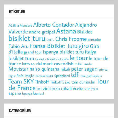
ETIKETLER
Alberto Contador
Alejandro
AG2R la Mondiale
Astana
Valverde
Bisiklet
andre greipel
bisiklet turu
Chris Froome
bmc
contador
giro
Fransa Bisiklet Turu
Giro
Fabio Aru
d'italia
italya
ispanya bisiklet turu
grand tour
le tour
bisiklet turu
le tour de
La Vuelta
la Vuelta a España
france
mark cavendish
lotto soudal
mikel landa
peter sagan
Movistar
nairo quintana
nibali
primoz
tdf
Rafal Majka
Specialized
roglic
Romain Bardet
team giant-alpecin
Tour
Team SKY
Tinkoff
Tinkoff Saxo
tom dumoulin
de France
vincenzo nibali
uci
vuelta a
Vuelta
espana
İstanbul
İspanya
KATEGORILER