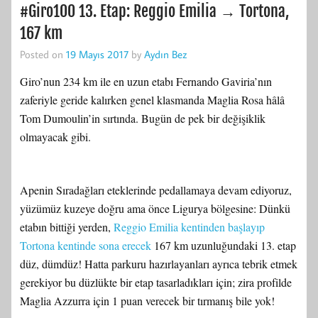
#Giro100 13. Etap: Reggio Emilia → Tortona,
167 km
Posted on
19 Mayıs 2017
by
Aydın Bez
Giro’nun 234 km ile en uzun etabı Fernando Gaviria’nın
zaferiyle geride kalırken genel klasmanda Maglia Rosa hâlâ
Tom Dumoulin’in sırtında. Bugün de pek bir değişiklik
olmayacak gibi.
Apenin Sıradağları eteklerinde pedallamaya devam ediyoruz,
yüzümüz kuzeye doğru ama önce Ligurya bölgesine: Dünkü
etabın bittiği yerden,
Reggio Emilia kentinden başlayıp
Tortona kentinde sona erecek
167 km uzunluğundaki 13. etap
düz, dümdüz! Hatta parkuru hazırlayanları ayrıca tebrik etmek
gerekiyor bu düzlükte bir etap tasarladıkları için; zira profilde
Maglia Azzurra için 1 puan verecek bir tırmanış bile yok!