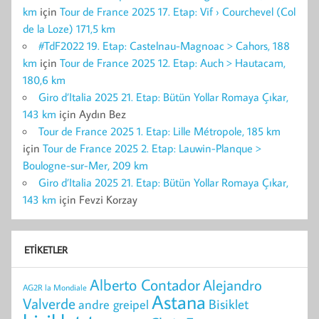
km
için
Tour de France 2025 17. Etap: Vif › Courchevel (Col
de la Loze) 171,5 km
#TdF2022 19. Etap: Castelnau-Magnoac > Cahors, 188
km
için
Tour de France 2025 12. Etap: Auch > Hautacam,
180,6 km
Giro d’Italia 2025 21. Etap: Bütün Yollar Romaya Çıkar,
143 km
için
Aydın Bez
Tour de France 2025 1. Etap: Lille Métropole, 185 km
için
Tour de France 2025 2. Etap: Lauwin-Planque >
Boulogne-sur-Mer, 209 km
Giro d’Italia 2025 21. Etap: Bütün Yollar Romaya Çıkar,
143 km
için
Fevzi Korzay
ETIKETLER
Alberto Contador
Alejandro
AG2R la Mondiale
Astana
Valverde
Bisiklet
andre greipel