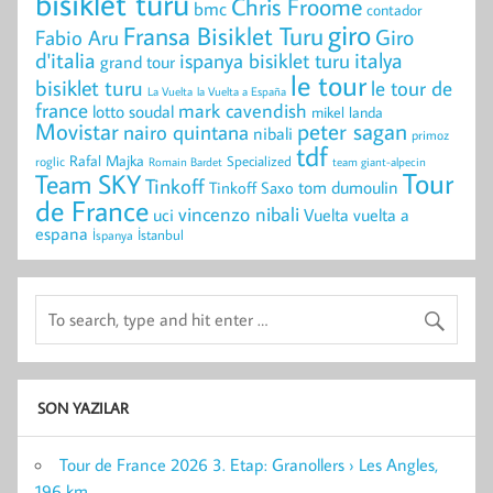
bisiklet turu
Chris Froome
bmc
contador
giro
Fransa Bisiklet Turu
Giro
Fabio Aru
d'italia
italya
ispanya bisiklet turu
grand tour
le tour
bisiklet turu
le tour de
La Vuelta
la Vuelta a España
france
mark cavendish
lotto soudal
mikel landa
peter sagan
Movistar
nairo quintana
nibali
primoz
tdf
Rafal Majka
Specialized
roglic
Romain Bardet
team giant-alpecin
Tour
Team SKY
Tinkoff
Tinkoff Saxo
tom dumoulin
de France
vincenzo nibali
uci
vuelta a
Vuelta
espana
İstanbul
İspanya
SON YAZILAR
Tour de France 2026 3. Etap: Granollers › Les Angles,
196 km