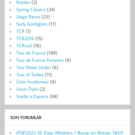
Rotalar
(2)
Spring Classics
(24)
Stage Races
(23)
Surly Günlüğüm
(17)
TCR
(1)
TCR2016
(15)
TCRno5
(16)
Tour de France
(188)
Tour de France Femmes
(9)
Tour Down Under
(6)
Tour of Turkey
(11)
Ürün İncelemesi
(8)
Uzun Öykü
(2)
Vuelta a Espana
(84)
SON YORUMLAR
#TdF2023 18. Etap: Moûtiers > Bourg-en-Bresse, 184,9