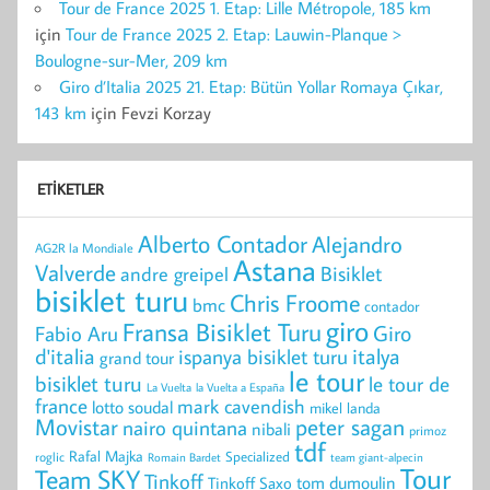
Tour de France 2025 1. Etap: Lille Métropole, 185 km
için
Tour de France 2025 2. Etap: Lauwin-Planque >
Boulogne-sur-Mer, 209 km
Giro d’Italia 2025 21. Etap: Bütün Yollar Romaya Çıkar,
143 km
için
Fevzi Korzay
ETIKETLER
Alberto Contador
Alejandro
AG2R la Mondiale
Astana
Valverde
Bisiklet
andre greipel
bisiklet turu
Chris Froome
bmc
contador
giro
Fransa Bisiklet Turu
Giro
Fabio Aru
d'italia
italya
ispanya bisiklet turu
grand tour
le tour
bisiklet turu
le tour de
La Vuelta
la Vuelta a España
france
mark cavendish
lotto soudal
mikel landa
peter sagan
Movistar
nairo quintana
nibali
primoz
tdf
Rafal Majka
Specialized
roglic
Romain Bardet
team giant-alpecin
Tour
Team SKY
Tinkoff
Tinkoff Saxo
tom dumoulin