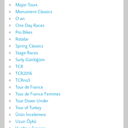
Major Tours
Monument Classics
O an
One Day Races
Pro Bikes
Rotalar
Spring Classics
Stage Races
Surly Günlüğüm
TCR
TCR2016
TCRno5
Tour de France
Tour de France Femmes
Tour Down Under
Tour of Turkey
Ürün İncelemesi
Uzun Öykü
Vuelta a Espana